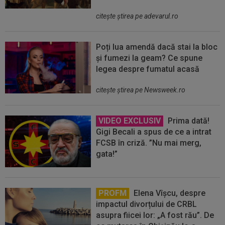
citeşte ştirea pe adevarul.ro
Poți lua amendă dacă stai la bloc
și fumezi la geam? Ce spune
legea despre fumatul acasă
citeşte ştirea pe Newsweek.ro
VIDEO EXCLUSIV
Prima dată!
Gigi Becali a spus de ce a intrat
FCSB în criză. ”Nu mai merg,
gata!”
PROFM
Elena Vîșcu, despre
impactul divorțului de CRBL
asupra fiicei lor: „A fost rău”. De