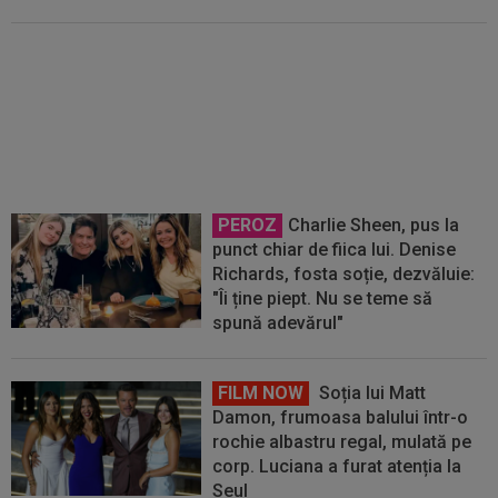
UTA - Rapid, LIVE VIDEO, vineri,
21:00, în direct la Digi Sport 1. Se
anunță un meci ”de foc” la Arad
PEROZ
Charlie Sheen, pus la
punct chiar de fiica lui. Denise
Richards, fosta soție, dezvăluie:
"Îi ține piept. Nu se teme să
spună adevărul"
FILM NOW
Soția lui Matt
Damon, frumoasa balului într-o
rochie albastru regal, mulată pe
corp. Luciana a furat atenția la
Seul