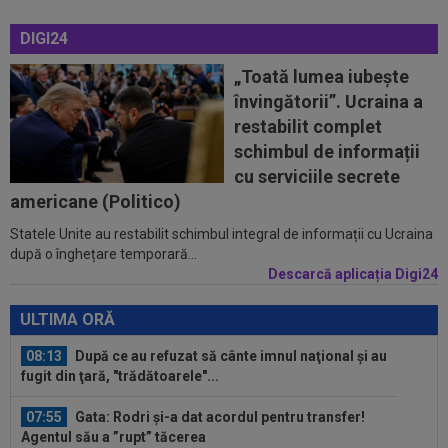
Dumitrescu i-a spus lui Gigi Becali pe cine să ia...
DIGI24
07:24
”Au schimbat contractul”! Decizia luată de Real
Madrid pentru transferul lui...
„Toată lumea iubește
învingătorii”. Ucraina a
08:30
UTA - Rapid, LIVE VIDEO, vineri, 21:00, în direct
restabilit complet
la Digi Sport 1. Se anunță un...
schimbul de informații
08:27
S-a încheiat ”telenovela” transferului lui Julian
cu serviciile secrete
Alvarez
americane (Politico)
Statele Unite au restabilit schimbul integral de informații cu Ucraina
08:26
Vinicius Junior, mesaj pentru Florentino Perez
după o înghețare temporară...
și Jose Mourinho, după ce a...
Descarcă aplicația Digi24
08:19
Primul jucător OUT de la CFR Cluj, după 0-5 cu
Tromso
ULTIMA ORĂ
08:13
După ce au refuzat să cânte imnul naţional şi au
fugit din ţară, "trădătoarele"...
07:55
Gata: Rodri și-a dat acordul pentru transfer!
Agentul său a ”rupt” tăcerea