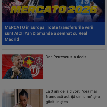
MERCATO în Europa. Toate transferurile verii
sunt AICI! Yan Diomande a semnat cu Real
Madrid
Dan Petrescu s-a decis
La 3 ani de la divorț, "cea mai
frumoasă actriță din lume" și-a
găsit liniștea