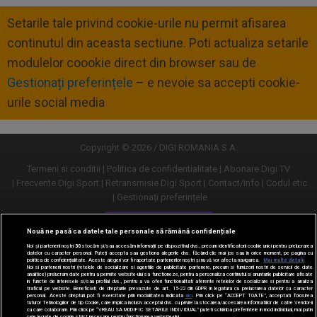
Setarile tale privind cookie-urile nu permit afisarea
continutul din aceasta sectiune. Poti actualiza setarile
modulelor coookie direct din browser sau de
Gestionați preferințele
– e nevoie sa accepti cookie-
urile social media
Copyright © 2026 / DIGI ROMANIA S.A.
Termeni si conditii
Politica de confidentialitate
Abonare Digi TV
Frecvente Digi Sport
Retransmisie Digi Sport
Contact/Info
Codul etic
Gestionați preferințele
Versiune desktop
Nouă ne pasă ca datele tale personale să rămână confidențiale
Noi și partenerii noștri
30
stocăm și/sau accesăm informații pe dispozitivul dvs., precum identificatorii cookie unici pentru prelucrarea
datelor cu caracter personal. Puteți accepta sau gestiona alegerile dvs. făcând clic mai jos sau în orice moment, pe pagina cu
politica de confidențialitate. Aceste alegeri vor fi raportate partenerilor noștri și nu vă vor afecta navigarea.
Mai multe detalii
Noi si partenerii nostri (retelele de socializare si agentiile de publicitate partenere, precum si furnizorii nostri de servicii de date
analitice) prelucram date pentru a permite website-ului sa functioneze, pentru a personaliza continutul si anunturile publicitare afisate
in functie de interesele si/sau profilul dvs., pentru a va oferi functionalitati aferente retelelor de socializare si pentru a analiza
traficul pe website. Beneficiati de drepturile prevazute de art. 15-22 din GDPR in legatura cu prelucrarea datelor cu caracter
personal. Aceste drepturi pot fi exercitate prin modalitatea indicata
aici
. Prin click pe “ACCEPT TOATE”, acceptati folosirea
tuturor Tehnologiilor de tip Cookie, care implica inclusiv acceptul dvs. cu privire la stocarea/accesarea informatiilor de catre Vendor-ii
cu care colaboram. Prin click pe “VREAU SA MODIFIC SETARILE INDIVIDUAL” puteti schimba preferintele in mod individual, mai putin
cele legate de cookie strict necesare pentru functionarea website-ului.