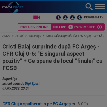
LIVE TV
PROGRAM TV
EXCLUSIV ONLINE
LIVE
EVENIMENTE
HOME
Fotbal
SuperLiga
Cristi Balaj surprinde după FC Argeș - CFR Cluj 0-6: "E singurul aspect pozitiv" + Ce spune de locul "finalei" cu FCSB
Cristi Balaj surprinde după FC Argeș -
CFR Cluj 0-6: "E singurul aspect
pozitiv" + Ce spune de locul "finalei" cu
FCSB
SuperLiga
articol scris de
Digi Sport
07.05.2022, 23:34
CFR Cluj a spulberat-o pe FC Argeș
cu 6-0 în