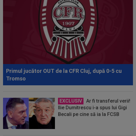
Primul jucător OUT de la CFR Cluj, după 0-5 cu
Tromso
EXCLUSIV
Ar fi transferul verii!
Ilie Dumitrescu i-a spus lui Gigi
Becali pe cine să ia la FCSB