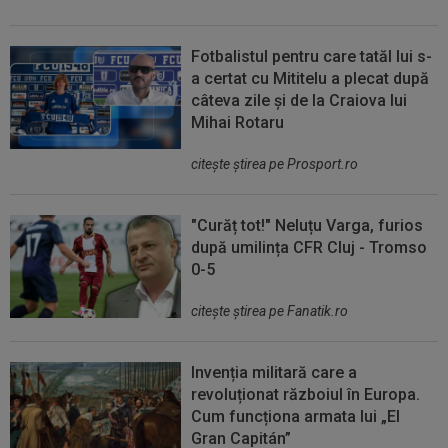
Fotbalistul pentru care tatăl lui s-
a certat cu Mititelu a plecat după
câteva zile și de la Craiova lui
Mihai Rotaru
citeşte ştirea pe Prosport.ro
"Curăț tot!" Neluțu Varga, furios
după umilința CFR Cluj - Tromso
0-5
citeşte ştirea pe Fanatik.ro
Invenția militară care a
revoluționat războiul în Europa.
Cum funcționa armata lui „El
Gran Capitán”