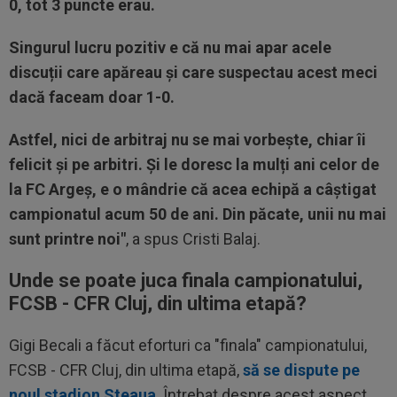
0, tot 3 puncte erau.
Singurul lucru pozitiv e că nu mai apar acele
discuții care apăreau și care suspectau acest meci
dacă faceam doar 1-0.
Astfel, nici de arbitraj nu se mai vorbește, chiar îi
felicit și pe arbitri. Și le doresc la mulți ani celor de
la FC Argeș, e o mândrie că acea echipă a câștigat
campionatul acum 50 de ani. Din păcate, unii nu mai
sunt printre noi"
, a spus Cristi Balaj.
Unde se poate juca finala campionatului,
FCSB - CFR Cluj, din ultima etapă?
Gigi Becali a făcut eforturi ca "finala" campionatului,
FCSB - CFR Cluj, din ultima etapă,
să se dispute pe
noul stadion Steaua
. Întrebat despre acest aspect,