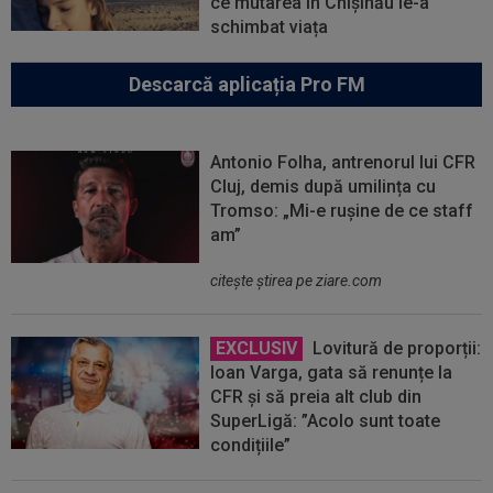
ce mutarea în Chișinău le-a
schimbat viața
Descarcă aplicația Pro FM
Antonio Folha, antrenorul lui CFR
Cluj, demis după umilința cu
Tromso: „Mi-e rușine de ce staff
am”
citeşte ştirea pe ziare.com
EXCLUSIV
Lovitură de proporții:
Ioan Varga, gata să renunțe la
CFR și să preia alt club din
SuperLigă: ”Acolo sunt toate
condițiile”