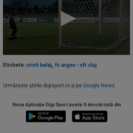
Etichete:
cristi balaj
,
fc arges - cfr cluj
08:19
Primul jucător OUT de la CFR Cluj, după 0-5 cu
Tromso
Urmărește știrile digisport.ro și pe
Google News
08:13
După ce au refuzat să cânte imnul naţional şi au
fugit din ţară, "trădătoarele"...
Noua Aplicaţie Digi Sport poate fi descărcată din
07:55
Gata: Rodri și-a dat acordul pentru transfer!
Agentul său a ”rupt” tăcerea
07:47
EXCLUSIV
Ar fi transferul verii! Ilie