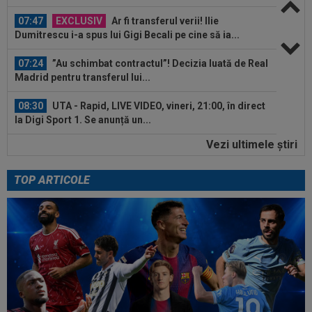
07:47
EXCLUSIV
Ar fi transferul verii! Ilie
Dumitrescu i-a spus lui Gigi Becali pe cine să ia...
07:24
”Au schimbat contractul”! Decizia luată de Real
Madrid pentru transferul lui...
08:30
UTA - Rapid, LIVE VIDEO, vineri, 21:00, în direct
la Digi Sport 1. Se anunță un...
Vezi ultimele ştiri
08:27
S-a încheiat ”telenovela” transferului lui Julian
Alvarez
TOP ARTICOLE
08:26
Vinicius Junior, mesaj pentru Florentino Perez
și Jose Mourinho, după ce a...
08:19
Primul jucător OUT de la CFR Cluj, după 0-5 cu
Tromso
08:13
După ce au refuzat să cânte imnul naţional şi au
fugit din ţară, "trădătoarele"...