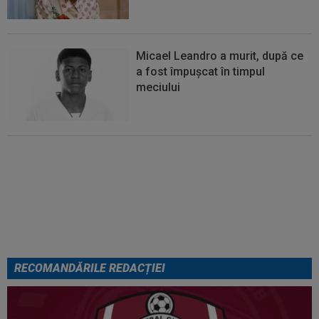
Micael Leandro a murit, după ce
a fost împușcat în timpul
meciului
Se încheie "telenovela" verii!
Julian Alvarez a ales
RECOMANDĂRILE REDACȚIEI