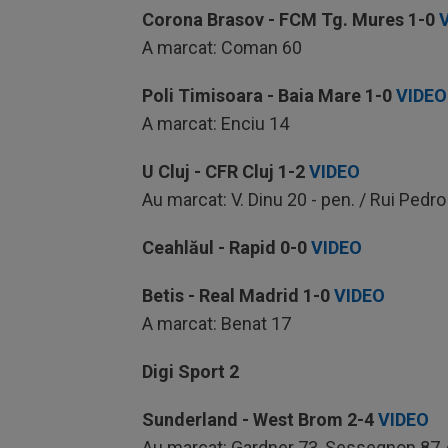
Corona Brasov - FCM Tg. Mures
1-0
A marcat: Coman 60
Poli Timisoara - Baia Mare
1-0
VIDEO
A marcat: Enciu 14
U Cluj - CFR Cluj
1-2
VIDEO
Au marcat: V. Dinu 20 - pen. / Rui Ped
Ceahlăul - Rapid
0-0
VIDEO
Betis - Real Madrid
1-0
VIDEO
A marcat: Benat 17
Digi Sport 2
Sunderland - West Brom
2-4
VIDEO
Au marcat: Gardner 73, Sessegnon 87 /