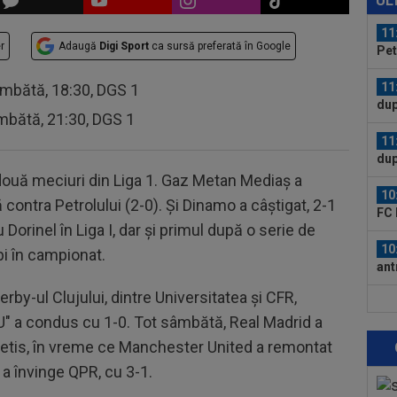
UL
11
r
Adaugă
Digi Sport
ca sursă preferată în Google
Pet
car
11
âmbătă, 18:30, DGS 1
dup
mbătă, 21:30, DGS 1
11
dup
star
u două meciuri din Liga 1. Gaz Metan Mediaș a
10
contra Petrolului (2-0). Și Dinamo a câștigat, 2-1
FC 
Dorinel în Liga I, dar și primul după o serie de
Pro
10
bi în campionat.
ant
cu 
rby-ul Clujului, dintre Universitatea şi CFR,
10
U" a condus cu 1-0. Tot sâmbătă, Real Madrid a
sec
rel
 Betis, în vreme ce Manchester United a remontat
10
a învinge QPR, cu 3-1.
Uni
203