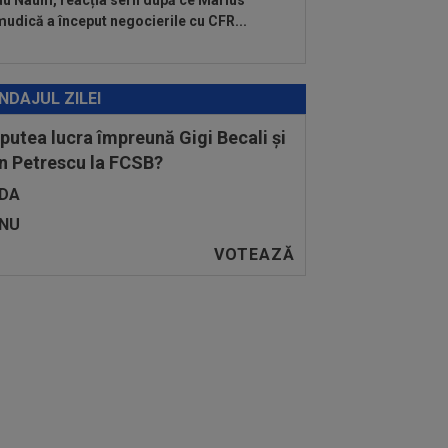
u Naum, reacția serii după ce Marius
udică a început negocierile cu CFR...
NDAJUL ZILEI
 putea lucra împreună Gigi Becali și
n Petrescu la FCSB?
DA
NU