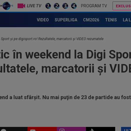
LIVE TV
PROGRAM TV
EXCLUS
tele! Englezii, învinși înainte de Supercupa UEFA
Răspunsul lui Dan Petrescu pentru MM Stoica și Gigi Becali, care îl vor l
10
VIDEO
SUPERLIGA
CM2026
TENIS
LA 
FC 
Pro
10
 Sport şi pe digisport.ro! Rezultatele, marcatorii şi VIDEO rezumatele
ant
cu 
ic în weekend la Digi Spor
10
sec
ultatele, marcatorii şi V
rel
10
Uni
203
10
Sta
nd a luat sfârşit. Nu mai puţin de 23 de partide au fost
11
Cal
11
LIV