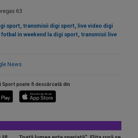
abregas 63
igi sport
,
transmisii digi sport
,
live video digi
fotbal in weekend la digi sport
,
transmisii live
gle News
i Sport poate fi descărcată din
„Toată lumea este speriată”. Elita rusă se