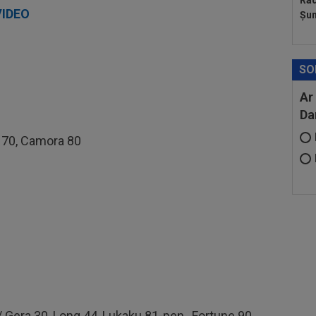
Rad
VIDEO
Șum
SO
Ar
Da
ro 70, Camora 80
 Gera 30, Long 44, Lukaku 81-pen., Fortune 90