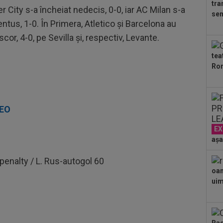
tra
10
City s-a încheiat nedecis, 0-0, iar AC Milan s-a
sem
Sta
ntus, 1-0. În Primera, Atletico şi Barcelona au
cor, 4-0, pe Sevilla şi, respectiv, Levante.
11
Cal
tea
Ron
11
LIV
11
DEO
Pet
car
EX
11
dup
așa
penalty / L. Rus-autogol 60
11
dup
oam
star
uimi