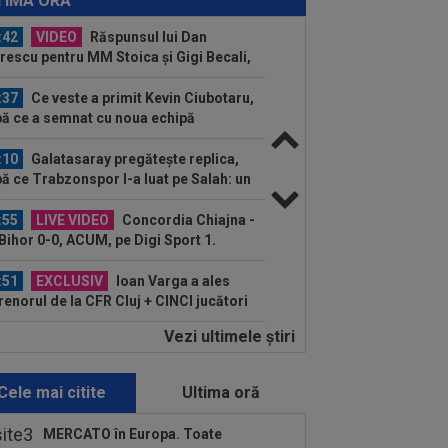
TIMA ORĂ
:42
VIDEO
Răspunsul lui Dan
rescu pentru MM Stoica și Gigi Becali,
e îl vor la FCSB
:37
Ce veste a primit Kevin Ciubotaru,
ă ce a semnat cu noua echipă
:10
Galatasaray pregătește replica,
ă ce Trabzonspor l-a luat pe Salah: un
...
:55
LIVE VIDEO
Concordia Chiajna -
Bihor 0-0, ACUM, pe Digi Sport 1.
gramul complet al...
:51
EXCLUSIV
Ioan Varga a ales
renorul de la CFR Cluj + CINCI jucători
salarii mari...
Vezi ultimele ştiri
:39
Kim Kardashian speră la "nunta
olului", după doar câteva luni de
ație
Cele mai citite
Ultima oră
:36
OFICIAL
Transfer de la
versitatea Craiova: a semnat până în
MERCATO în Europa. Toate
1!