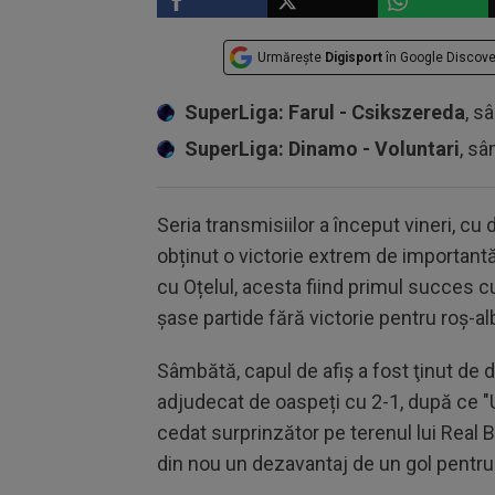
Urmărește
Digisport
în Google Discove
SuperLiga: Farul - Csikszereda
, s
SuperLiga: Dinamo - Voluntari
, sâ
Seria transmisiilor a început vineri, c
obținut o victorie extrem de importantă 
cu Oțelul, acesta fiind primul succes cu 
șase partide fără victorie pentru roș-al
Sâmbătă, capul de afiş a fost ţinut de de
adjudecat de oaspeți cu 2-1, după ce "
cedat surprinzător pe terenul lui Real
din nou un dezavantaj de un gol pentru 