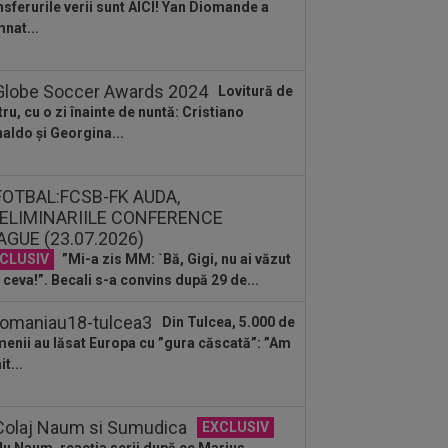
nsferurile verii sunt AICI! Yan Diomande a
:11
”Au vrut să-l omoare pe Messi”.
nat...
rul argentinian, vizat de un atentat cu...
:50
Gata! Dorit în Turcia, Hakan
Lovitură de
hanoglu a făcut anunțul
tru, cu o zi înainte de nuntă: Cristiano
aldo și Georgina...
:48
Universitatea Craiova - FC Argeș,
E VIDEO, duminică, 21:30, DGS 1. Un...
:42
VIDEO
Răspunsul lui Dan
rescu pentru MM Stoica și Gigi Becali,
e îl vor la FCSB
CLUSIV
”Mi-a zis MM: `Bă, Gigi, nu ai văzut
:37
Ce veste a primit Kevin Ciubotaru,
ă ce a semnat cu noua echipă
 ceva!”. Becali s-a convins după 29 de...
:10
Galatasaray pregătește replica,
Din Tulcea, 5.000 de
ă ce Trabzonspor l-a luat pe Salah: un
enii au lăsat Europa cu ”gura căscată”: ”Am
...
t...
EXCLUSIV