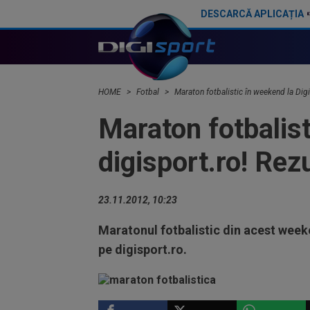
DESCARCĂ APLICAȚIA
Daniel Niculae: ”E moartea fotbalului!”. Gică Craioveanu: ”Ceva incredibil”
Bayern - Aston Villa 2-1, într-un amical de cinci s
HOME
Fotbal
Maraton fotbalistic în weekend la Digi
Maraton fotbalist
digisport.ro! Rez
23.11.2012, 10:23
Maratonul fotbalistic din acest weeke
pe digisport.ro.
FOTBAL