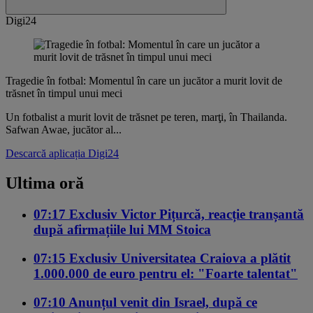
Digi24
Tragedie în fotbal: Momentul în care un jucător a murit lovit de
trăsnet în timpul unui meci
Un fotbalist a murit lovit de trăsnet pe teren, marţi, în Thailanda.
Safwan Awae, jucător al...
Descarcă aplicația Digi24
Ultima oră
07:17
Exclusiv
Victor Pițurcă, reacție tranșantă
după afirmațiile lui MM Stoica
07:15
Exclusiv
Universitatea Craiova a plătit
1.000.000 de euro pentru el: "Foarte talentat"
07:10
Anunțul venit din Israel, după ce