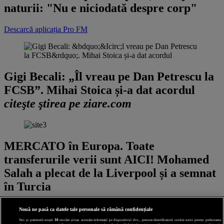
naturii: "Nu e niciodată despre corp"
Descarcă aplicația Pro FM
Gigi Becali: „Îl vreau pe Dan Petrescu la
FCSB”. Mihai Stoica și-a dat acordul
citeşte ştirea pe ziare.com
MERCATO în Europa. Toate
transferurile verii sunt AICI! Mohamed
Salah a plecat de la Liverpool și a semnat
în Turcia
Nouă ne pasă ca datele tale personale să rămână confidențiale
Setarile tale privind cookie-urile nu permit afisarea continutul din
aceasta sectiune. Poti actualiza setarile modulelor coookie direct
Noi și partenerii noștri
30
stocăm și/sau accesăm informații pe dispozitivul dvs., precum identificatorii cookie unici pentru prelucrarea