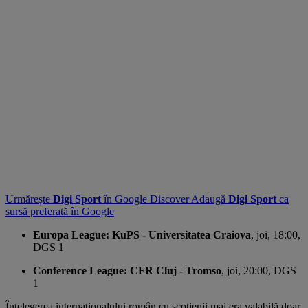
Urmărește
Digi Sport
în Google Discover
Adaugă
Digi Sport
ca
sursă preferată în Google
Europa League: KuPS - Universitatea Craiova
, joi, 18:00,
DGS 1
Conference League: CFR Cluj - Tromso
, joi, 20:00, DGS
1
Înțelegerea internaționalului român cu scoțienii mai era valabilă doar