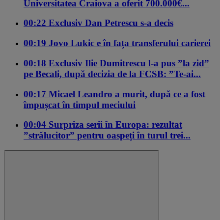
Universitatea Craiova a oferit 700.000€...
00:22
Exclusiv
Dan Petrescu s-a decis
00:19
Jovo Lukic e în fața transferului carierei
00:18
Exclusiv
Ilie Dumitrescu l-a pus ”la zid”
pe Becali, după decizia de la FCSB: ”Te-ai...
00:17
Micael Leandro a murit, după ce a fost
împușcat în timpul meciului
00:04
Surpriza serii în Europa: rezultat
”strălucitor” pentru oaspeți în turul trei...