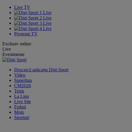
Live TV
Program TV
Exclusiv online
Live
Evenimente
Descarcă aplicația Digi Sport
Video
Superliga
CM2026
Tenis
La Liga
Live Site
Fotbal
Moto
Sporturi