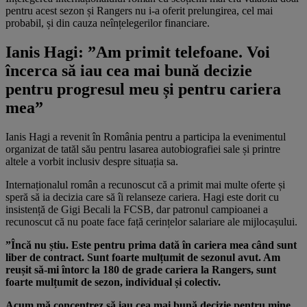
pentru acest sezon și Rangers nu i-a oferit prelungirea, cel mai
probabil, și din cauza neînțelegerilor financiare.
Ianis Hagi: ”A
m primit telefoane. Voi
încerca să iau cea mai bună decizie
pentru progresul meu și pentru cariera
mea”
Ianis Hagi a revenit în România pentru a participa la evenimentul
organizat de tatăl său pentru lasarea autobiografiei sale și printre
altele a vorbit inclusiv despre situația sa.
Internaționalul român a recunoscut că a primit mai multe oferte și
speră să ia decizia care să îi relanseze cariera. Hagi este dorit cu
insistență de Gigi Becali la FCSB, dar patronul campioanei a
recunoscut că nu poate face față cerințelor salariare ale mijlocașului.
”Încă nu știu. Este pentru prima dată în cariera mea când sunt
liber de contract. Sunt foarte mulțumit de sezonul avut. Am
reușit să-mi întorc la 180 de grade cariera la Rangers, sunt
foarte mulțumit de sezon, individual și colectiv.
Acum mă concentrez să iau cea mai bună decizie pentru mine