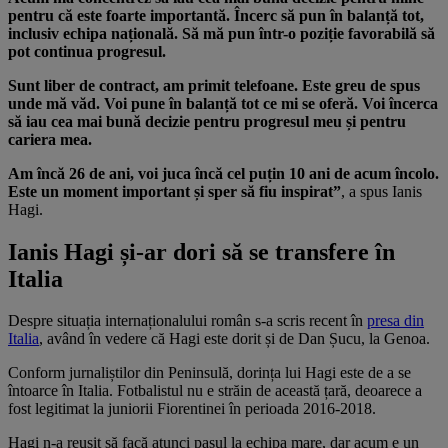
pentru că este foarte importantă. Încerc să pun în balanță tot,
inclusiv echipa națională. Să mă pun într-o poziție favorabilă să
pot continua progresul.
Sunt liber de contract, am primit telefoane. Este greu de spus
unde mă văd. Voi pune în balanță tot ce mi se oferă. Voi încerca
să iau cea mai bună decizie pentru progresul meu și pentru
cariera mea.
Am încă 26 de ani, voi juca încă cel puțin 10 ani de acum încolo.
Este un moment important și sper să fiu inspirat”
, a spus Ianis
Hagi.
Ianis Hagi și-ar dori să se transfere în
Italia
Despre situația internaționalului român s-a scris recent în
presa din
Italia
, având în vedere că Hagi este dorit și de Dan Șucu, la Genoa.
Conform jurnaliștilor din Peninsulă, dorința lui Hagi este de a se
întoarce în Italia. Fotbalistul nu e străin de această țară, deoarece a
fost legitimat la juniorii Fiorentinei în perioada 2016-2018.
Hagi n-a reușit să facă atunci pasul la echipa mare, dar acum e un