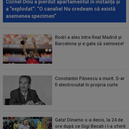
Cornel Dinu a pierdut apartamentul în instanță și
00:04
Surpriza serii în Europa: rezultat ”strălucitor”
a ”explodat”: ”O canalie! Nu credeam că există
pentru oaspeți în turul trei...
asemenea specimen”
Rodri a ales între Real Madrid și
Barcelona și e gata să semneze!
Constantin Pănescu a murit. S-ar
fi electrocutat în propria curte
Gata! Dinamo s-a decis, la 24 de
ore după ce Gigi Becali i l-a oferit