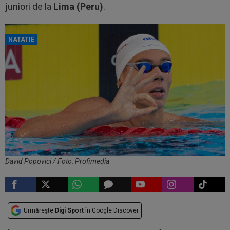
juniori de la
Lima (Peru)
.
NATATIE
David Popovici / Foto: Profimedia
Urmărește
Digi Sport
în Google Discover