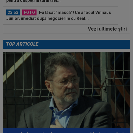
pentru oaspeți în turul trei...
23:53
FOTO
I-a lăsat ”mască”! Ce a făcut Vinicius
Junior, imediat după negocierile cu Real...
Vezi ultimele ştiri
23:52
EXCLUSIV
Ilie Dumitrescu a numit cel mai
bun atacant din SuperLiga României
TOP ARTICOLE
23:51
Surpriza din preliminariile Champions League
le-a rupt seria de victorii...
00:22
EXCLUSIV
Dan Petrescu s-a decis
00:19
Jovo Lukic e în fața transferului carierei
00:18
EXCLUSIV
Ilie Dumitrescu l-a pus ”la zid” pe
Becali, după decizia de la FCSB: ”Te-ai...
00:17
Micael Leandro a murit, după ce a fost
împușcat în timpul meciului