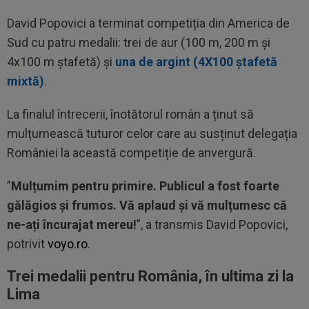
David Popovici a terminat competiția din America de
Sud cu patru medalii: trei de aur (100 m, 200 m și
4x100 m ștafetă) și
una de argint (4X100 ștafetă
mixtă)
.
La finalul întrecerii, înotătorul român a ținut să
mulțumească tuturor celor care au susținut delegația
României la această competiție de anvergură.
”
Mulțumim pentru primire. Publicul a fost foarte
gălăgios și frumos. Vă aplaud și vă mulțumesc că
ne-ați încurajat mereu!
”, a transmis David Popovici,
potrivit
voyo.ro
.
Trei medalii pentru România, în ultima zi la
Lima