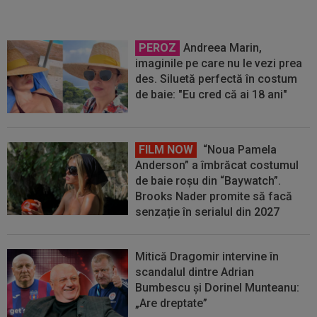
PEROZ
Andreea Marin,
imaginile pe care nu le vezi prea
des. Siluetă perfectă în costum
de baie: "Eu cred că ai 18 ani"
FILM NOW
“Noua Pamela
Anderson” a îmbrăcat costumul
de baie roșu din “Baywatch”.
Brooks Nader promite să facă
senzație în serialul din 2027
Mitică Dragomir intervine în
scandalul dintre Adrian
Bumbescu și Dorinel Munteanu:
„Are dreptate”