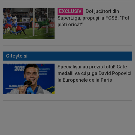
EXCLUSIV
Doi jucători din
SuperLiga, propuși la FCSB: ”Pot
plăti oricât”
Citeşte şi
Specialiștii au prezis totul! Câte
medalii va câștiga David Popovici
la Europenele de la Paris
La 3 ani de când a refuzat
America pentru România, David
Popovici și-a explicat decizia