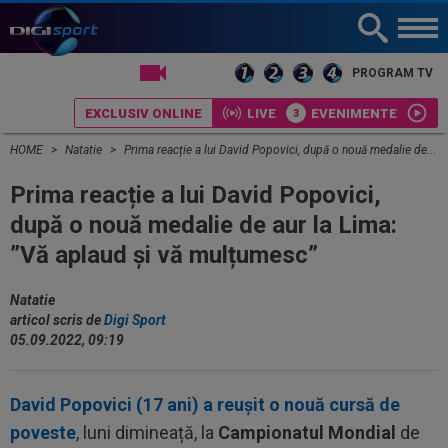
LIVE TV
PROGRAM TV
EXCLUSIV ONLINE
LIVE
EVENIMENTE
HOME
Natatie
Prima reacție a lui David Popovici, după o nouă medalie de aur la Lima: ”Vă aplaud și vă mulțumesc”
Prima reacție a lui David Popovici,
după o nouă medalie de aur la Lima:
”Vă aplaud și vă mulțumesc”
Natatie
articol scris de
Digi Sport
05.09.2022, 09:19
David Popovici (17 ani) a reușit o nouă cursă de
poveste
, luni dimineață, la
Campionatul Mondial
de