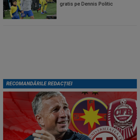
gratis pe Dennis Politic
Lovitură de teatru: Denis Drăguș!
În pole-position pentru transferul
său
RECOMANDĂRILE REDACȚIEI