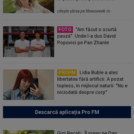
citeşte ştirea pe Newsweek.ro
FOTO
”Am făcut o scurtă
pauză”. Unde l-a dus David
Popovici pe Pan Zhanle
PROFM
Lidia Buble a ales
libertatea fără artificii. A pozat
topless, în mijlocul naturii: "Nu e
niciodată despre corp"
Descarcă aplicația Pro FM
Gigi Becali: „Îl vreau pe Dan