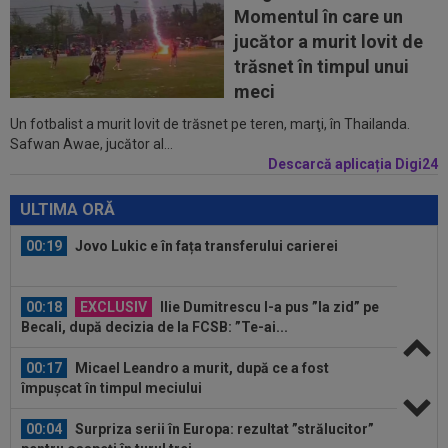
23:53
FOTO
I-a lăsat ”mască”! Ce a făcut Vinicius
Momentul în care un
Junior, imediat după negocierile cu Real...
jucător a murit lovit de
23:52
EXCLUSIV
Ilie Dumitrescu a numit cel mai
trăsnet în timpul unui
bun atacant din SuperLiga României
meci
Un fotbalist a murit lovit de trăsnet pe teren, marţi, în Thailanda.
23:51
Surpriza din preliminariile Champions League
Safwan Awae, jucător al...
le-a rupt seria de victorii...
Descarcă aplicația Digi24
00:22
EXCLUSIV
Dan Petrescu s-a decis
ULTIMA ORĂ
00:19
Jovo Lukic e în fața transferului carierei
00:18
EXCLUSIV
Ilie Dumitrescu l-a pus ”la zid” pe
Becali, după decizia de la FCSB: ”Te-ai...
00:17
Micael Leandro a murit, după ce a fost
împușcat în timpul meciului
00:04
Surpriza serii în Europa: rezultat ”strălucitor”