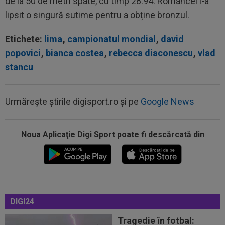
de la 50 de metri spate, cu timp 28.94. Româncei i-a
lipsit o singură sutime pentru a obține bronzul.
Etichete:
lima
,
campionatul mondial
,
david
popovici
,
bianca costea
,
rebecca diaconescu
,
vlad
stancu
Urmărește știrile digisport.ro și pe
Google News
Noua Aplicaţie Digi Sport poate fi descărcată din
00:17
Micael Leandro a murit, după ce a fost
împușcat în timpul meciului
00:04
Surpriza serii în Europa: rezultat ”strălucitor”
DIGI24
pentru oaspeți în turul trei...
Tragedie în fotbal: