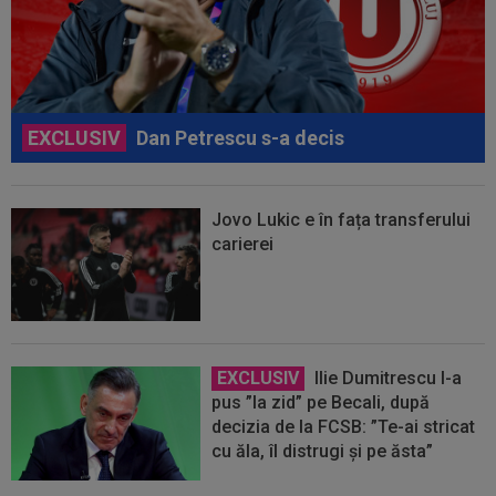
EXCLUSIV
Dan Petrescu s-a decis
Jovo Lukic e în fața transferului
carierei
EXCLUSIV
Ilie Dumitrescu l-a
pus ”la zid” pe Becali, după
decizia de la FCSB: ”Te-ai stricat
cu ăla, îl distrugi și pe ăsta”