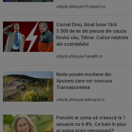
citeşte ştirea pe Prosport.ro
Cornel Dinu, lăsat lunar fără
3.500 de lei din pensie din cauza
finului său, Țălnar. Culise neștiute
ale scandalului
citeşte ştirea pe Fanatik.ro
Noile șosele montane din
Apuseni care vor concura
Transapuseana
citeşte ştirea pe adevarul.ro
Pensiile ar urma să crească la 1
ianuarie cu 6-8%. Ce bani în plus
ar putea primi pensionarii?