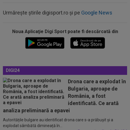
Urmărește știrile digisport.ro și pe
Google News
18:22
VIDEO
Nicolae Stanciu, gol de pus în ramă!
Românul a fost erou în China
18:19
VIDEO
Horror: OUT tot sezonul, după o
Noua Aplicaţie Digi Sport poate fi descărcată din
intrare absolut inexplicabilă! Imagini cu...
18:18
Jelena Ostapenko a răbufnit, după ce a primit
amenințări și comentarii despre...
18:55
AUR la Paris! Cătălin Preda este campion
DIGI24
european
Drona care a explodat în
18:47
Concluzia la care a ajuns Spalletti, după ce
Bulgaria, aproape de
Interul lui Chivu a bătut-o cu 2-1...
România, a fost
18:43
LIVE VIDEO&TEXT
Farul - Csikszereda 0-0,
identificată. Ce arată
ACUM, pe Digi Sport 1. ”Marinarii” au bifat prima...
analiza preliminară a epavei
18:40
Reacții în lanț, după ce tatăl lui Leo Messi a
Autoritățile bulgare au identificat drona care s-a prăbușit și a
murit
explodat sâmbătă dimineață în...