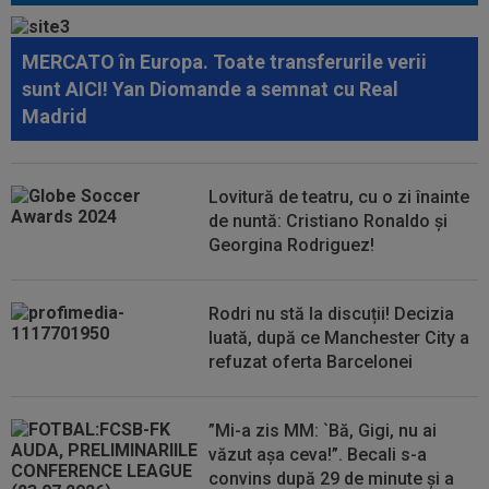
murit
MERCATO în Europa. Toate transferurile verii
18:33
Gata: e oficial! Atletico Madrid l-a vândut și s-a
sunt AICI! Yan Diomande a semnat cu Real
făcut cel mai scump transfer...
Madrid
Lovitură de teatru, cu o zi înainte
de nuntă: Cristiano Ronaldo și
Georgina Rodriguez!
Rodri nu stă la discuții! Decizia
luată, după ce Manchester City a
refuzat oferta Barcelonei
”Mi-a zis MM: `Bă, Gigi, nu ai
văzut așa ceva!”. Becali s-a
convins după 29 de minute și a