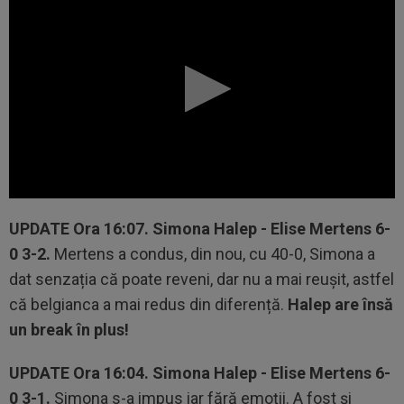
UPDATE
Ora 16:07.
Simona Halep - Elise Mertens 6-
0 3-2.
Mertens a condus, din nou, cu 40-0, Simona a
dat senzația că poate reveni, dar nu a mai reușit, astfel
că belgianca a mai redus din diferență.
Halep are însă
un break în plus!
UPDATE
Ora 16:04.
Simona Halep - Elise Mertens 6-
0 3-1.
Simona s-a impus iar fără emoții. A fost și