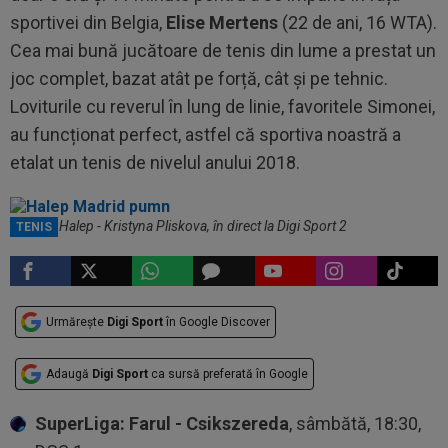
sportivei din Belgia,
Elise Mertens
(22 de ani, 16 WTA).
Cea mai bună jucătoare de tenis din lume a prestat un
joc complet, bazat atât pe forță, cât și pe tehnic.
Loviturile cu reverul în lung de linie, favoritele Simonei,
au funcționat perfect, astfel că sportiva noastră a
etalat un tenis de nivelul anului 2018.
Simona Halep - Kristyna Pliskova, în direct la Digi Sport 2
TENIS
Urmărește
Digi Sport
în Google Discover
Adaugă
Digi Sport
ca sursă preferată în Google
SuperLiga: Farul - Csikszereda
, sâmbătă, 18:30,