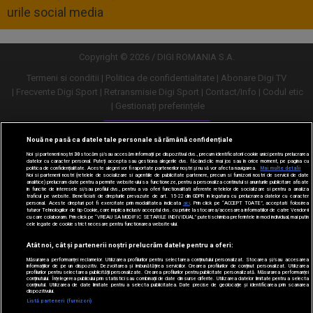
urile social media
Copyright © 2026 / DIGI ROMANIA S.A.
Termeni si conditii
Politica de confidentialitate
Abonare Digi TV
Frecvente Digi Sport
Retransmisie Digi Sport
Contact/Info
Codul etic
Gestionați preferințele
Versiune desktop
Nouă ne pasă ca datele tale personale să rămână confidențiale
Noi și partenerii noștri
30
stocăm și/sau accesăm informații pe dispozitivul dvs., precum identificatorii cookie unici pentru prelucrarea
datelor cu caracter personal. Puteți accepta sau gestiona alegerile dvs. făcând clic mai jos sau în orice moment, pe pagina cu
politica de confidențialitate. Aceste alegeri vor fi raportate partenerilor noștri și nu vă vor afecta navigarea.
Mai multe detalii
Noi si partenerii nostri (retelele de socializare si agentiile de publicitate partenere, precum si furnizorii nostri de servicii de date
analitice) prelucram date pentru a permite website-ului sa functioneze, pentru a personaliza continutul si anunturile publicitare afisate
in functie de interesele si/sau profilul dvs., pentru a va oferi functionalitati aferente retelelor de socializare si pentru a analiza
traficul pe website. Beneficiati de drepturile prevazute de art. 15-22 din GDPR in legatura cu prelucrarea datelor cu caracter
personal. Aceste drepturi pot fi exercitate prin modalitatea indicata
aici
. Prin click pe “ACCEPT TOATE”, acceptati folosirea
tuturor Tehnologiilor de tip Cookie, care implica inclusiv acceptul dvs. cu privire la stocarea/accesarea informatiilor de catre Vendor-ii
cu care colaboram. Prin click pe “VREAU SA MODIFIC SETARILE INDIVIDUAL” puteti schimba preferintele in mod individual, mai putin
cele legate de cookie strict necesare pentru functionarea website-ului.
Atât noi, cât și partenerii noștri prelucrăm datele pentru a oferi:
Măsurarea performanței reclamelor. Utilizarea profilurilor pentru selectarea conținutului personalizat. Stocarea și/sau accesarea
informațiilor de pe un dispozitiv. Dezvoltarea și îmbunătățirea serviciilor. Crearea profilurilor de conținut personalizat. Utilizarea
profilurilor pentru selectarea publicității personalizate. Crearea profilurilor pentru publicitate personalizată. Măsurarea performanței
conținutului. Înțelegerea publicului prin statistici sau combinații de date din surse diferite. Utilizarea datelor limitate pentru a selecta
conținutul. Utilizarea de date limitate pentru a selecta publicitatea. Date precise de geolocație și identificarea prin scanarea
dispozitivului.
URMĂREȘTE-NE ȘI PE:
Listă parteneri (furnizori)