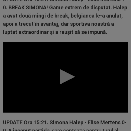
0.
BREAK SIMONA!
Game extrem de disputat. Halep
a avut două mingi de break, belgianca le-a anulat,
apoi a trecut în avantaj, dar sportiva noastră a
luptat extraordinar și a reușit să se impună.
UPDATE
Ora 15:21. Simona Halep - Elise Mertens 0-
0
.
A început partida
, care contează pentru turul al