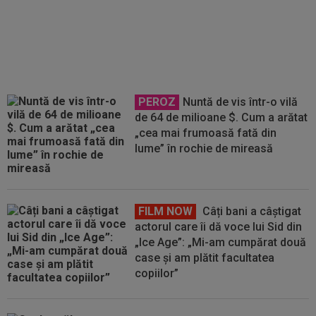
despre viața personală a Simonei
Halep
PEROZ
Nuntă de vis într-o vilă
de 64 de milioane $. Cum a arătat
„cea mai frumoasă fată din
lume” în rochie de mireasă
FILM NOW
Câți bani a câștigat
actorul care îi dă voce lui Sid din
„Ice Age”: „Mi-am cumpărat două
case și am plătit facultatea
copiilor”