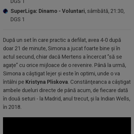
DGS 1
SuperLiga: Dinamo - Voluntari
, sâmbătă, 21:30,
DGS 1
După un set în care practic a defilat, avea 4-0 după
doar 21 de minute, Simona a jucat foarte bine și în
actul secund, chiar dacă Mertens a încercat ”să se
agațe” cu orice mijloace de o revenire. Până la urmă,
Simona a câștigat lejer și este în optimi, unde o va
întâlni pe
Kristyna Pliskova
. Constănţeanca a câştigat
ambele dueluri directe de până acum, de fiecare dată
în două seturi - la Madrid, anul trecut, şi la Indian Wells,
în 2018.