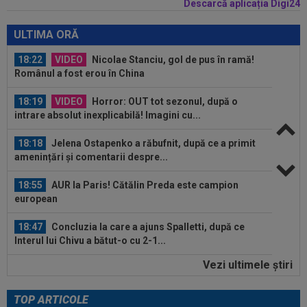
Descarcă aplicația Digi24
18:33
Gata: e oficial! Atletico Madrid l-a vândut și s-a
făcut cel mai scump transfer...
ULTIMA ORĂ
18:22
VIDEO
Nicolae Stanciu, gol de pus în ramă!
Românul a fost erou în China
18:19
VIDEO
Horror: OUT tot sezonul, după o
intrare absolut inexplicabilă! Imagini cu...
18:18
Jelena Ostapenko a răbufnit, după ce a primit
amenințări și comentarii despre...
18:55
AUR la Paris! Cătălin Preda este campion
european
18:47
Concluzia la care a ajuns Spalletti, după ce
Interul lui Chivu a bătut-o cu 2-1...
Vezi ultimele ştiri
18:43
LIVE VIDEO&TEXT
Farul - Csikszereda 0-0,
ACUM, pe Digi Sport 1. ”Marinarii” au bifat prima...
TOP ARTICOLE
18:40
Reacții în lanț, după ce tatăl lui Leo Messi a