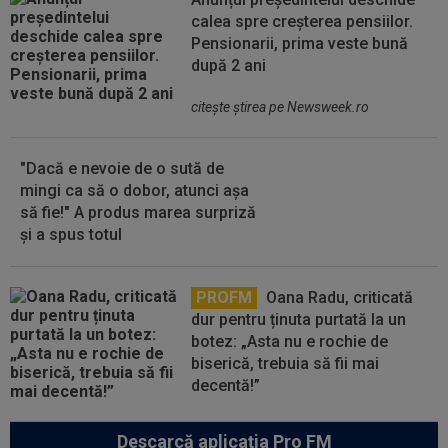
calea spre creșterea pensiilor.
Pensionarii, prima veste bună
după 2 ani
citeşte ştirea pe Newsweek.ro
"Dacă e nevoie de o sută de
mingi ca să o dobor, atunci așa
să fie!" A produs marea surpriză
și a spus totul
PROFM
Oana Radu, criticată
dur pentru ținuta purtată la un
botez: „Asta nu e rochie de
biserică, trebuia să fii mai
decentă!”
Descarcă aplicația Pro FM