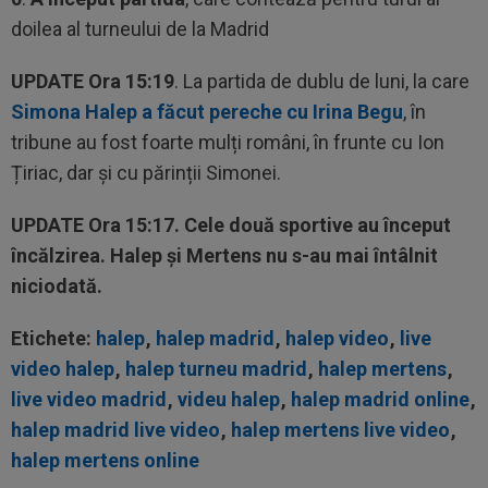
doilea al turneului de la Madrid
UPDATE
Ora 15:19
. La partida de dublu de luni, la care
Simona Halep a făcut pereche cu Irina Begu
, în
tribune au fost foarte mulți români, în frunte cu Ion
Țiriac, dar și cu părinții Simonei.
UPDATE
Ora 15:17. Cele două sportive au început
încălzirea
. Halep și Mertens nu s-au mai întâlnit
niciodată.
Etichete:
halep
,
halep madrid
,
halep video
,
live
video halep
,
halep turneu madrid
,
halep mertens
,
live video madrid
,
videu halep
,
halep madrid online
,
18:40
Reacții în lanț, după ce tatăl lui Leo Messi a
murit
halep madrid live video
,
halep mertens live video
,
halep mertens online
18:33
Gata: e oficial! Atletico Madrid l-a vândut și s-a
făcut cel mai scump transfer...