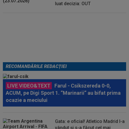
luat decizia: OUT
FOTO
Mihaela Rădulescu a
fost ”ștearsă complet” și nu s-a
mai putut abține: ”Trebuie să le
fie frică de mine”
RECOMANDĂRILE REDACȚIEI
LIVE VIDEO&TEXT
Farul - Csikszereda 0-0,
ACUM, pe Digi Sport 1. ”Marinarii” au bifat prima
ocazie a meciului
Gata: e oficial! Atletico Madrid l-a
vândut și s-a făcut cel mai