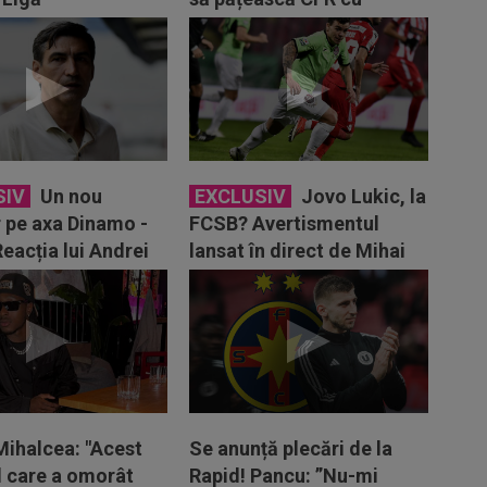
norvegienii”
SIV
Un nou
EXCLUSIV
Jovo Lukic, la
r pe axa Dinamo -
FCSB? Avertismentul
eacția lui Andrei
lansat în direct de Mihai
cu
Pintilii
Mihalcea: "Acest
Se anunță plecări de la
l care a omorât
Rapid! Pancu: ”Nu-mi