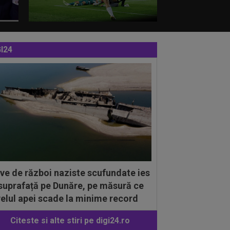
I24
ve de război naziste scufundate ies
 suprafață pe Dunăre, pe măsură ce
velul apei scade la minime record
Citeste si alte stiri pe digi24.ro