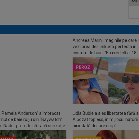
09
LUSIV
N-a avut milă de Florin
Andreea Marin, imaginile pe care 
e și a spus-o direct: ”Niciodată!
vezi prea des. Siluetă perfectă în
duci să-ți strice un grup și să vină
costum de baie: "Eu cred că ai 18 
re”
PEROZ
 Pamela Anderson” a îmbrăcat
Lidia Buble a ales libertatea fără art
mul de baie roșu din “Baywatch”.
A pozat topless, în mijlocul naturii
s Nader promite să facă senzație
niciodată despre corp"
ialul din 2027