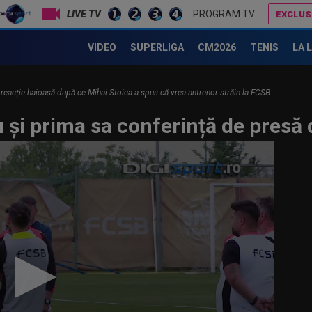
LIVE TV
PROGRAM TV
EXCLUS
Victor Pițurcă nu s-a abținut și a ”dat” în Gigi Becali!
Dan Petrescu s-a decis
VIDEO
SUPERLIGA
CM2026
TENIS
LA 
 reacție haioasă după ce Mihai Stoica a spus că vrea antrenor străin la FCSB
 și prima sa conferință de presă 