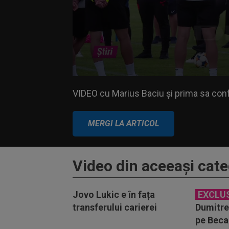
Volume
VIDEO cu Marius Baciu și prima sa confer
90%
VIDEO cu Marius Baciu și prima sa conf
MERGI LA ARTICOL
Video din aceeaşi cate
Jovo Lukic e în fața
EXCLU
transferului carierei
Dumitres
pe Beca