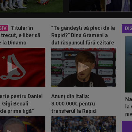
SIV
Titular în
”Te gândești să pleci de la
DIG
trecut, e liber să
Rapid?” Dina Grameni a
e la Dinamo
dat răspunsul fără ezitare
erte pentru Daniel
Anunț din Italia:
Na
. Gigi Becali:
3.000.000€ pentru
la
de prima ligă”
transferul la Rapid
ni