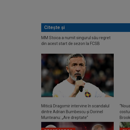
Citește și
MM Stoica a numit singurul său regret
EXC
din acest start de sezon la FCSB
Tănas
Nu-l a
cu ae
Mitică Dragomir intervine în scandalul
“Noua
dintre Adrian Bumbescu și Dorinel
costu
Munteanu: „Are dreptate”
Brook
în ser