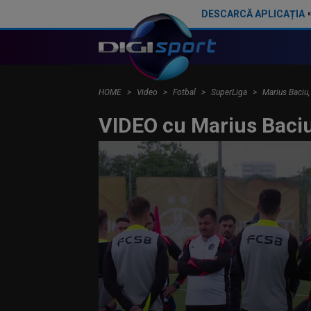
DESCARCĂ APLICAȚIA
Gigi Becali a auzit de Coubiș și a reacționat: ”3 milioane?”. U Cluj: ”Îi trimitem contractul”
HOME
Video
Fotbal
SuperLiga
Marius Baciu,
VIDEO cu Marius Baciu