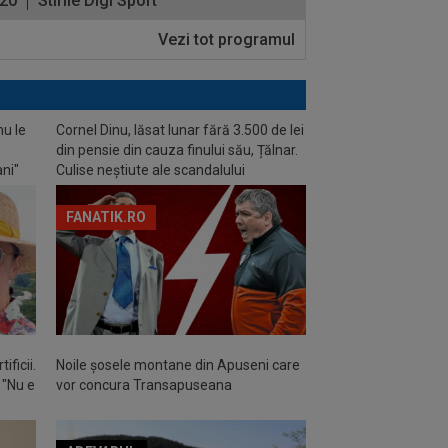
:20
Stirile Digi Sport
Vezi tot programul
nu le
Cornel Dinu, lăsat lunar fără 3.500 de lei
din pensie din cauza finului său, Țălnar.
ani"
Culise neștiute ale scandalului
FANATIK.RO
ificii.
Noile șosele montane din Apuseni care
: "Nu e
vor concura Transapuseana