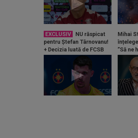
EXCLUSIV
NU răspicat
Mihai S
pentru Ștefan Târnovanu!
înțelege
+ Decizia luată de FCSB
”Să ne 