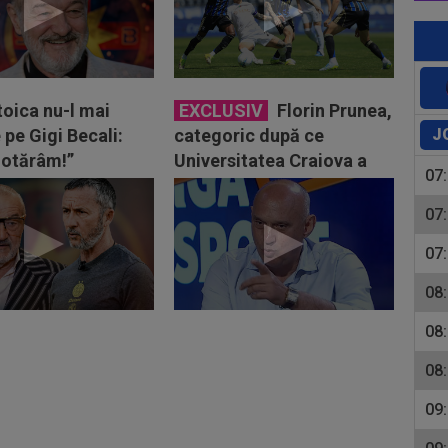
toica nu-l mai
EXCLUSIV
Florin Prunea,
J
 pe Gigi Becali:
categoric după ce
hotărâm!”
Universitatea Craiova a
07
oferit 700.000€ pentru
Stoinov...
07
07
08
08
08
09