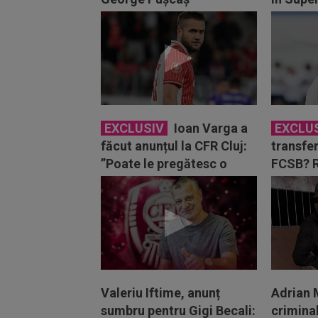
EXCLUSIV
Ioan Varga a
EXCLU
făcut anunțul la CFR Cluj:
transfe
”Poate le pregătesc o
FCSB? R
surpriză”
Nicoles
Valeriu Iftime, anunț
Adrian 
sumbru pentru Gigi Becali:
crimina