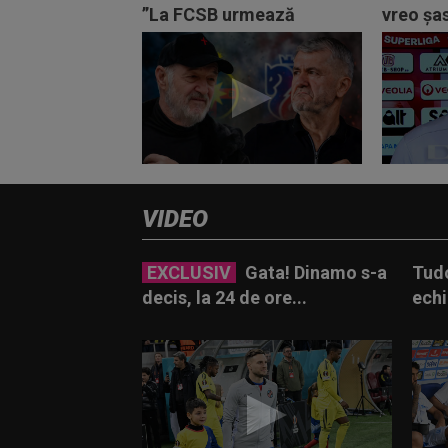
”La FCSB urmează
vreo șa
taifunul!”
Scandal
VIDEO
EXCLUSIV
Gata! Dinamo s-a
Tudo
decis, la 24 de ore...
echi