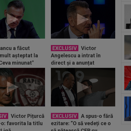
 ”Te-ai stricat
SuperLiga României
Pancu a făcut
EXCLUSIV
Victor
mult așteptat la
Angelescu a intrat în
"Ceva minunat"
direct și a anunțat
transferul de la Genoa la
Rapid
SIV
Victor Pițurcă
EXCLUSIV
A spus-o fără
o: favorita la titlu
ezitare: ”O să vedeți ce o
rLigă
să pățească CFR cu