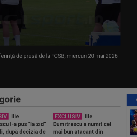
ință de presă de la FCSB, miercuri 20 mai 2026
erință de presă de la FCSB, miercuri 20 mai 2026
gorie
SIV
Ilie
EXCLUSIV
Ilie
cu l-a pus ”la zid”
Dumitrescu a numit cel
li, după decizia de
mai bun atacant din