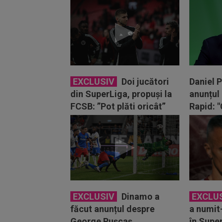
la FCSB:
cu...
EXCLUSIV
Doi jucători
Daniel 
din SuperLiga, propuși la
anunțul 
FCSB: ”Pot plăti oricât”
Rapid: 
EXCLUSIV
Dinamo a
EXCLU
făcut anunțul despre
a numit-
George Pușcaș
în Supe