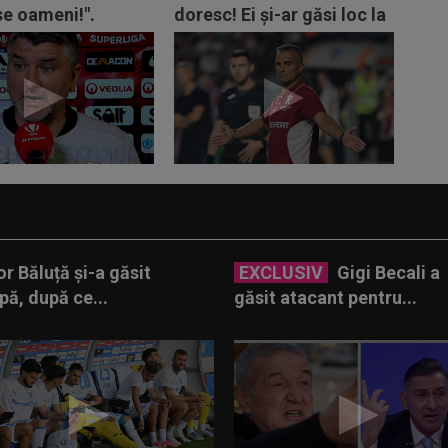
se oameni!".
doresc! Ei și-ar găsi loc la
 înainte de UTA...
orice echipă...
r Băluță și-a găsit
EXCLUSIV
Gigi Becali a
pă, după ce...
găsit atacant pentru...