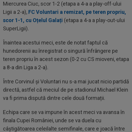
Miercurea Ciuc, scor 1-2 (etapa a 4-a a play-off-ului
Ligii a 2-a),
FC Voluntari a remizat, pe teren propriu,
scor 1-1, cu Oțelul Galați
(etapa a 4-a a play-out-ului
SuperLigii).
Înaintea acestui meci, este de notat faptul că
hunedorenii au înregistrat o singură înfrângere pe
teren propriu în acest sezon (0-2 cu CS mioveni, etapa
a 8-a din Liga a 2-a).
Între Corvinul și Voluntari nu s-a mai jucat nicio partidă
directă, astfel că meciul de pe stadionul Michael Klein
va fi prima dispută dintre cele două formații.
Echipa care se va impune în acest meci va avansa în
finala Cupei României, unde se va duela cu
câștigătoarea celeilalte semifinale, care e joacă între