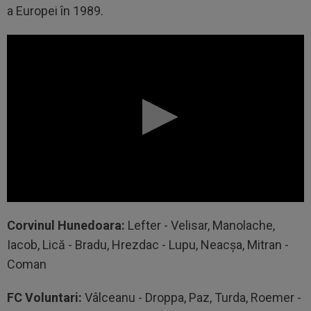
a Europei în 1989.
Corvinul Hunedoara:
Lefter - Velisar, Manolache,
Iacob, Lică - Bradu, Hrezdac - Lupu, Neacșa, Mitran -
Coman
FC Voluntari:
Vâlceanu - Droppa, Paz, Turda, Roemer -