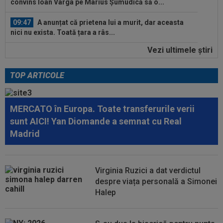
convins Ioan Varga pe Marius Șumudică să o...
09:47
A anunțat că prietena lui a murit, dar aceasta
nici nu exista. Toată țara a râs...
Vezi ultimele ştiri
10:36
Pe loc! Jose Mourinho a spus-o direct, după
ce a văzut ce a decis Vinicius...
TOP ARTICOLE
10:36
EXCLUSIV
Gigi Becali a luat decizia, după ce
l-a schimbat la pauza meciului FCSB - Farul...
MERCATO în Europa. Toate transferurile verii
10:19
FOTO
Nicolae Stanciu, idol în China! Fanii lui
sunt AICI! Yan Diomande a semnat cu Real
Dalian Yingbo aproape l-au lăsat fără...
Madrid
10:08
OFICIAL
Atacantul dorit de Rapid a semnat în
Serie B: ”Am spus 'da' imediat”
Virginia Ruzici a dat verdictul
09:52
OFICIAL
A semnat: de la Cupa Mondială
despre viața personală a Simonei
2026, în SuperLiga României!
Halep