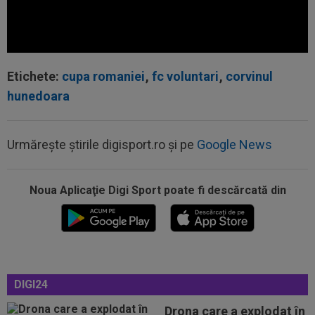
Etichete:
cupa romaniei
,
fc voluntari
,
corvinul
hunedoara
Urmărește știrile digisport.ro și pe
Google News
10:08
OFICIAL
Atacantul dorit de Rapid a semnat în
Serie B: ”Am spus 'da' imediat”
Noua Aplicaţie Digi Sport poate fi descărcată din
09:52
OFICIAL
A semnat: de la Cupa Mondială
2026, în SuperLiga României!
09:48
Giovanni Becali l-a propus pe Ștefan Baiaram în
Serie A
09:47
EXCLUSIV
Florin Prunea a dezvăluit cum l-a
DIGI24
convins Ioan Varga pe Marius Șumudică să o...
Drona care a explodat în