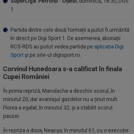
SuperLiga
:
Petrolul
-
Oțelul
, duminică, 18:30, DGS
1
Partida dintre cele două formații a putut fi urmărită
în direct pe Digi Sport 1. De asemenea, abonații
RCS-RDS au putut vedea partida pe
aplicația Digi
Sport
și pe site-ul digisport.ro.
Corvinul Hunedoara s-a calificat în finala
Cupei României
În prima repriză, Manolache a deschis scorul, în
minutul 20, dar avantajul gazdelor nu a ținut mult.
Florea a egalat, în minutul 32, și a stabilit scorul
pauzei.
În repriza a doua, Neacșa, în minutul 61, cu o execuție