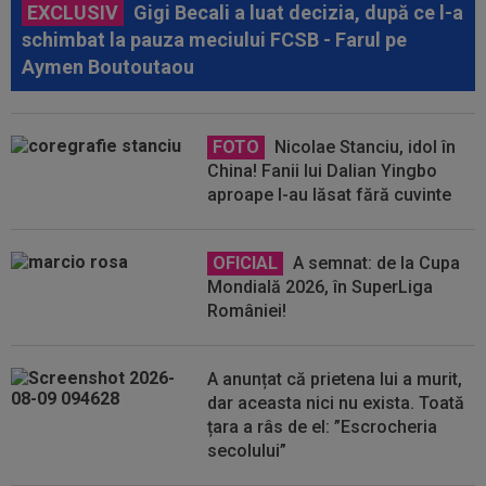
EXCLUSIV
Gigi Becali a luat decizia, după ce l-a
schimbat la pauza meciului FCSB - Farul pe
Aymen Boutoutaou
FOTO
Nicolae Stanciu, idol în
China! Fanii lui Dalian Yingbo
aproape l-au lăsat fără cuvinte
OFICIAL
A semnat: de la Cupa
Mondială 2026, în SuperLiga
României!
A anunțat că prietena lui a murit,
dar aceasta nici nu exista. Toată
țara a râs de el: ”Escrocheria
secolului”