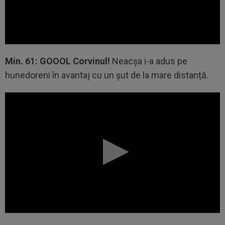
Min. 61: GOOOL Corvinul!
Neacșa i-a adus pe
hunedoreni în avantaj cu un șut de la mare distanță.