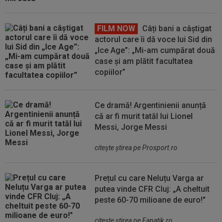
FILM NOW
Câți bani a câștigat
actorul care îi dă voce lui Sid din
„Ice Age”: „Mi-am cumpărat două
case și am plătit facultatea
copiilor”
Ce dramă! Argentinienii anunță
că ar fi murit tatăl lui Lionel
Messi, Jorge Messi
citeşte ştirea pe Prosport.ro
Prețul cu care Neluțu Varga ar
putea vinde CFR Cluj: „A cheltuit
peste 60-70 milioane de euro!"
citeşte ştirea pe Fanatik.ro