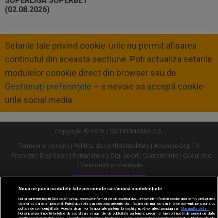
Setarile tale privind cookie-urile nu permit afisarea
continutul din aceasta sectiune. Poti actualiza setarile
modulelor coookie direct din browser sau de
Gestionați preferințele
– e nevoie sa accepti cookie-
urile social media
Copyright © 2026 / DIGI ROMANIA S.A.
Termeni si conditii
Politica de confidentialitate
Abonare Digi TV
Frecvente Digi Sport
Retransmisie Digi Sport
Contact/Info
Codul etic
Gestionați preferințele
Versiune desktop
Nouă ne pasă ca datele tale personale să rămână confidențiale
Noi și partenerii noștri
30
stocăm și/sau accesăm informații pe dispozitivul dvs., precum identificatorii cookie unici pentru prelucrarea
datelor cu caracter personal. Puteți accepta sau gestiona alegerile dvs. făcând clic mai jos sau în orice moment, pe pagina cu
politica de confidențialitate. Aceste alegeri vor fi raportate partenerilor noștri și nu vă vor afecta navigarea.
Mai multe detalii
Noi si partenerii nostri (retelele de socializare si agentiile de publicitate partenere, precum si furnizorii nostri de servicii de date