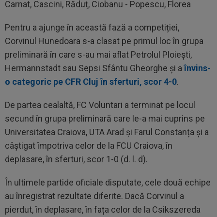
Carnat, Cascini, Răduț, Ciobanu - Popescu, Florea
Pentru a ajunge în această fază a competiției,
Corvinul Hunedoara s-a clasat pe primul loc în grupa
preliminară în care s-au mai aflat Petrolul Ploiești,
Hermannstadt sau Sepsi Sfântu Gheorghe și a
învins-
o categoric pe CFR Cluj în sferturi, scor 4-0
.
De partea cealaltă, FC Voluntari a terminat pe locul
secund în grupa preliminară care le-a mai cuprins pe
Universitatea Craiova, UTA Arad și Farul Constanța și a
câștigat împotriva celor de la FCU Craiova, în
deplasare, în sferturi, scor 1-0 (d. l. d).
În ultimele partide oficiale disputate, cele două echipe
au înregistrat rezultate diferite. Dacă Corvinul a
pierdut, în deplasare, în fața celor de la Csikszereda