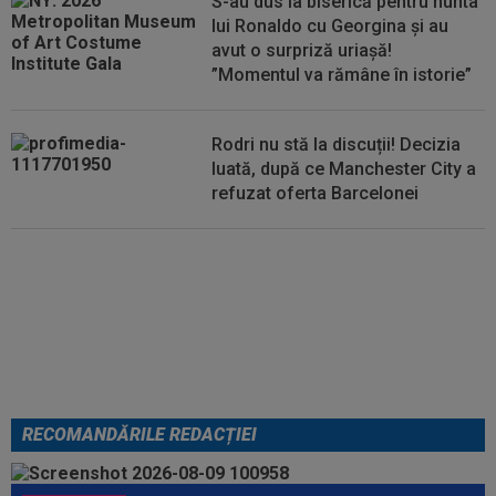
S-au dus la biserică pentru nunta
lui Ronaldo cu Georgina și au
avut o surpriză uriașă!
”Momentul va rămâne în istorie”
Rodri nu stă la discuții! Decizia
luată, după ce Manchester City a
refuzat oferta Barcelonei
Cel mai bine plătit jucător din
SuperLigă a devenit liber! Gigi
Becali spunea: ”Pregătesc o
bombă! Bani mulți”
RECOMANDĂRILE REDACȚIEI