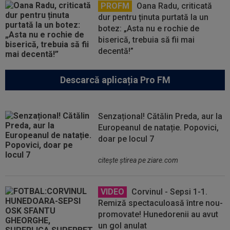
PROFM
Oana Radu, criticată
dur pentru ținuta purtată la un
botez: „Asta nu e rochie de
biserică, trebuia să fii mai
decentă!”
Descarcă aplicația Pro FM
Senzațional! Cătălin Preda, aur la
Europeanul de natație. Popovici,
doar pe locul 7
citeşte ştirea pe ziare.com
VIDEO
Corvinul - Sepsi 1-1.
Remiză spectaculoasă între nou-
promovate! Hunedorenii au avut
un gol anulat