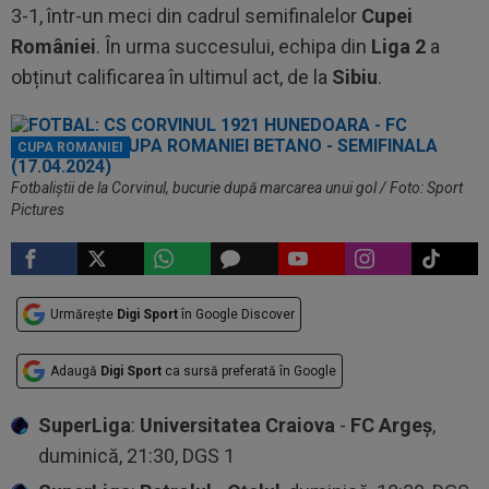
3-1, într-un meci din cadrul semifinalelor
Cupei
României
. În urma succesului, echipa din
Liga 2
a
obținut calificarea în ultimul act, de la
Sibiu
.
CUPA ROMANIEI
Fotbaliștii de la Corvinul, bucurie după marcarea unui gol / Foto: Sport
Pictures
Urmărește
Digi Sport
în Google Discover
Adaugă
Digi Sport
ca sursă preferată în Google
SuperLiga
:
Universitatea Craiova
-
FC Argeș
,
duminică, 21:30, DGS 1