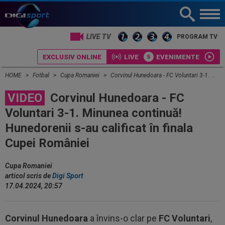
LIVE TV
PROGRAM TV
EXCLUSIV ONLINE
LIVE
EVENIMENTE
HOME
Fotbal
Cupa Romaniei
Corvinul Hunedoara - FC Voluntari 3-1. Minunea continuă! Hunedorenii s-au calificat în finala Cupei României
VIDEO
Corvinul Hunedoara - FC
Voluntari 3-1. Minunea continuă!
Hunedorenii s-au calificat în finala
Cupei României
Cupa Romaniei
articol scris de
Digi Sport
17.04.2024, 20:57
Corvinul Hunedoara
a învins-o clar pe
FC Voluntari
,