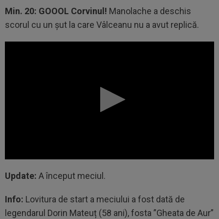
Min. 20: GOOOL Corvinul!
Manolache a deschis
scorul cu un șut la care Vâlceanu nu a avut replică.
Update:
A început meciul.
Info:
Lovitura de start a meciului a fost dată de
legendarul Dorin Mateuț (58 ani), fosta ”Gheata de Aur”