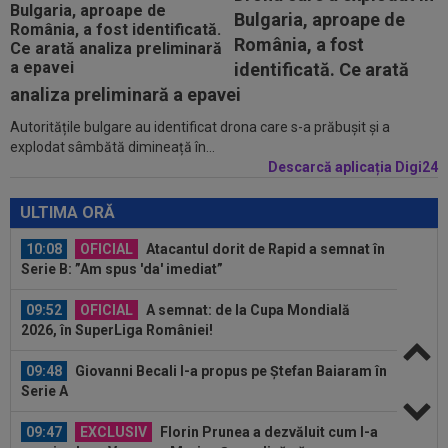
09:47
A anunțat că prietena lui a murit, dar aceasta
Bulgaria, aproape de
nici nu exista. Toată țara a râs...
România, a fost
10:36
Pe loc! Jose Mourinho a spus-o direct, după
identificată. Ce arată
ce a văzut ce a decis Vinicius...
analiza preliminară a epavei
Autoritățile bulgare au identificat drona care s-a prăbușit și a
10:36
EXCLUSIV
Gigi Becali a luat decizia, după ce
explodat sâmbătă dimineață în...
l-a schimbat la pauza meciului FCSB - Farul...
Descarcă aplicația Digi24
10:19
FOTO
Nicolae Stanciu, idol în China! Fanii lui
Dalian Yingbo aproape l-au lăsat fără...
ULTIMA ORĂ
10:08
OFICIAL
Atacantul dorit de Rapid a semnat în
Serie B: ”Am spus 'da' imediat”
09:52
OFICIAL
A semnat: de la Cupa Mondială
2026, în SuperLiga României!
09:48
Giovanni Becali l-a propus pe Ștefan Baiaram în
Serie A
09:47
EXCLUSIV
Florin Prunea a dezvăluit cum l-a