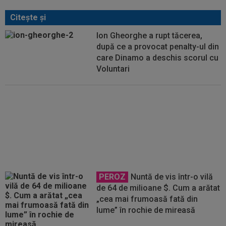
Citeşte şi
Ion Gheorghe a rupt tăcerea,
după ce a provocat penalty-ul din
care Dinamo a deschis scorul cu
Voluntari
S-au stabilit meciurile din turul 3
al Cupei României. Cu cine joacă
Steaua, CS Dinamo sau Poli
Timișoara
PEROZ
Nuntă de vis într-o vilă
de 64 de milioane $. Cum a arătat
„cea mai frumoasă fată din
lume” în rochie de mireasă